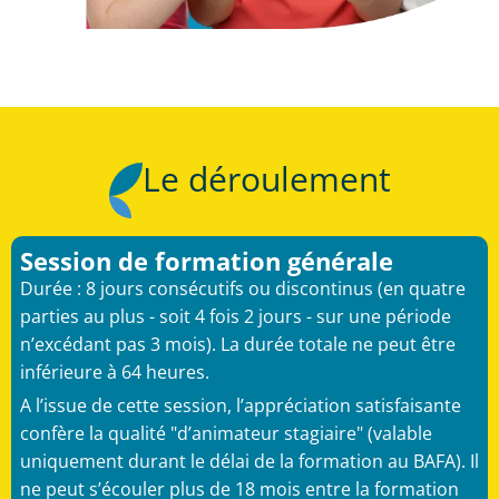
Le déroulement
Session de formation générale
Durée : 8 jours consécutifs ou discontinus (en quatre
parties au plus - soit 4 fois 2 jours - sur une période
n’excédant pas 3 mois). La durée totale ne peut être
inférieure à 64 heures. ​
A l’issue de cette session, l’appréciation satisfaisante
confère la qualité "d’animateur stagiaire" (valable
uniquement durant le délai de la formation au BAFA). Il
ne peut s’écouler plus de 18 mois entre la formation