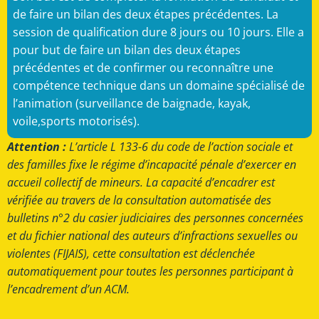
de faire un bilan des deux étapes précédentes. La
session de qualification dure 8 jours ou 10 jours. Elle a
pour but de faire un bilan des deux étapes
précédentes et de confirmer ou reconnaître une
compétence technique dans un domaine spécialisé de
l’animation (surveillance de baignade, kayak,
voile,sports motorisés).
Attention :
L’article L 133-6 du code de l’action sociale et
des familles fixe le régime d’incapacité pénale d’exercer en
accueil collectif de mineurs. La capacité d’encadrer est
vérifiée au travers de la consultation automatisée des
bulletins n°2 du casier judiciaires des personnes concernées
et du fichier national des auteurs d’infractions sexuelles ou
violentes (FIJAIS), cette consultation est déclenchée
automatiquement pour toutes les personnes participant à
l’encadrement d’un ACM.