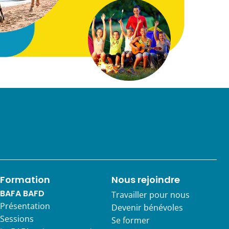
Formation
Nous rejoindre
BAFA BAFD
Travailler pour nous
Présentation
Devenir bénévoles
Sessions
Se former