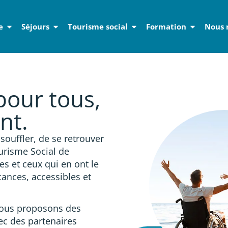
e
Séjours
Tourisme social
Formation
Nous 
ed de page
pour tous,
nt.
ouffler, de se retrouver
ourisme Social de
s et ceux qui en ont le
cances, accessibles et
 nous proposons des
vec des partenaires