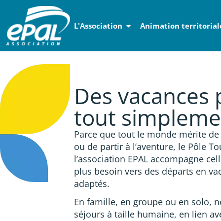
Panneau de gestion des cookies
L'Association
Animation territorial
Accéder au contenu
Accéder au menu
Accéder au pi
Des vacances 
tout simpleme
Parce que tout le monde mérite de s
ou de partir à l’aventure, le Pôle T
l’association EPAL accompagne celle
plus besoin vers des départs en va
adaptés.
En famille, en groupe ou en solo,
séjours à taille humaine, en lien a