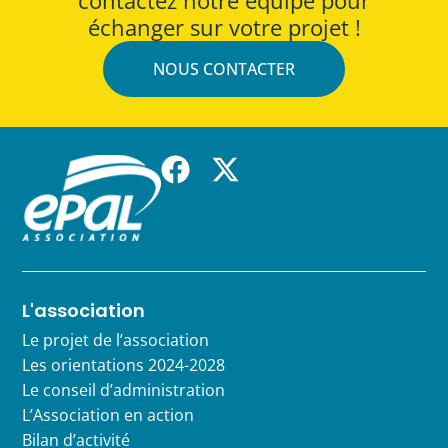
échanger sur votre projet !
NOUS CONTACTER
L'association
Le projet de l’association
Les orientations 2024-2028
Le conseil d’administration
L’Association en action
Bilan d’activité