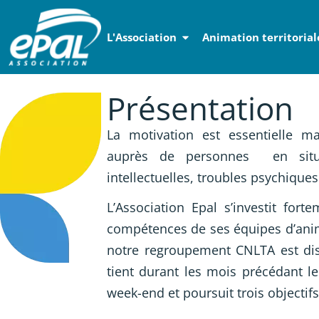
Panneau de gestion des cookies
L'Association
Animation territorial
Accéder au contenu
Accéder au menu
Accéder au pi
Présentation
La motivation est essentielle ma
auprès de personnes en situa
intellectuelles, troubles psychiques
L’Association Epal s’investit fo
compétences de ses équipes d’anim
notre regroupement CNLTA est dis
tient durant les mois précédant le
week-end et poursuit trois objectifs 