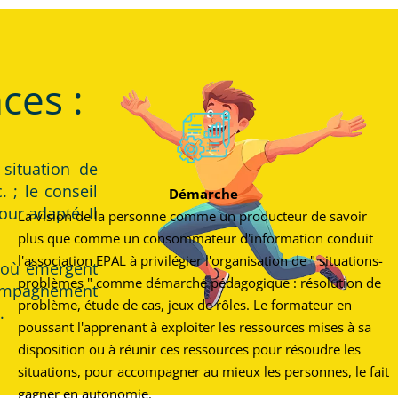
ces :
situation de
. ; le conseil
Démarche
ur adapté. Il
La vision de la personne comme un producteur de savoir
plus que comme un consommateur d'information conduit
l'association EPAL à privilégier l'organisation de " situations-
s où émergent
problèmes " comme démarche pédagogique : résolution de
ccompagnement
problème, étude de cas, jeux de rôles. Le formateur en
.
poussant l'apprenant à exploiter les ressources mises à sa
disposition ou à réunir ces ressources pour résoudre les
situations, pour accompagner au mieux les personnes, le fait
gagner en autonomie.