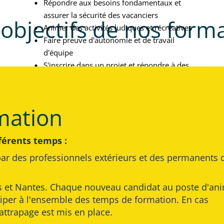
Répondre aux besoins fondamentaux et
assurer la sécurité des vacanciers
 objectifs de nos form
Animer des activités ludiques et récréatives
Faire preuve d'autonomie et de travail
d'équipe
S'inscrire dans un projet et répondre à des
attentes et à des besoins
Et pour les responsables de séjours, maîtriser
les bases de la gestion administrative et
rmation
comptable
fférents temps :
par des professionnels extérieurs et des permanents 
es et Nantes. Chaque nouveau candidat au poste d'an
ciper à l'ensemble des temps de formation. En cas
rattrapage est mis en place.