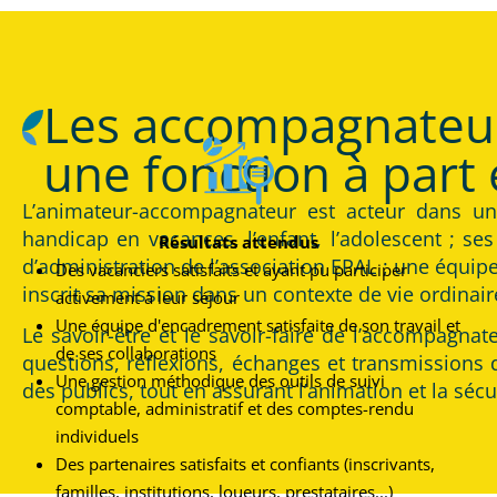
Les accompagnateur
une fonction à part 
L’animateur-accompagnateur est acteur dans un
handicap en vacances, l’enfant, l’adolescent ; ses 
Résultats attendus
d’administration de l’association EPAL ; une équip
Des vacanciers satisfaits et ayant pu participer
inscrit sa mission dans un contexte de vie ordinai
activement à leur séjour
Une équipe d'encadrement satisfaite de son travail et
Le savoir-être et le savoir-faire de l’accompagna
de ses collaborations
questions, réflexions, échanges et transmissions d
Une gestion méthodique des outils de suivi
des publics, tout en assurant l’animation et la séc
comptable, administratif et des comptes-rendu
individuels
Des partenaires satisfaits et confiants (inscrivants,
familles, institutions, loueurs, prestataires...)