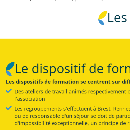
Les
Le dispositif de fo
Objectifs pédagogiques
Connaissances : appréhender les publics, cadres
Les dispositifs de formation se centrent sur di
institutionnels, structures d'accueil, etc.)
Compétence : être capable d'animer et de gérer
Des ateliers de travail animés respectivement 
un séjour de tel ou tel public
l'association
Comportement : gagner en autonomie et en
Les regroupements s'effectuent à Brest, Renn
justesse d'action et d'accompagnement par la
ou de responsable d'un séjour se doit de parti
maîtrise d'un projet
d'impossibilité exceptionnelle, un principe de 