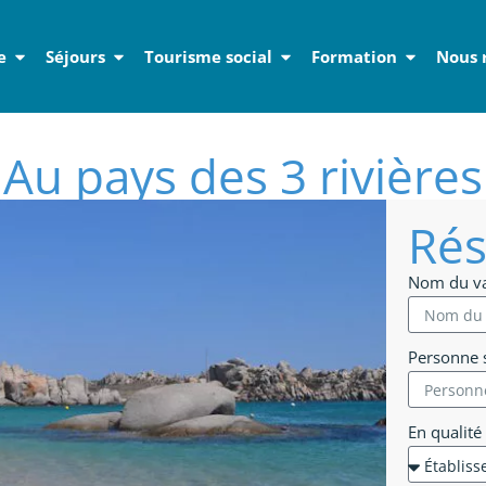
e
Séjours
Tourisme social
Formation
Nous 
Au pays des 3 rivières
Rés
Nom du v
Personne s
En qualité