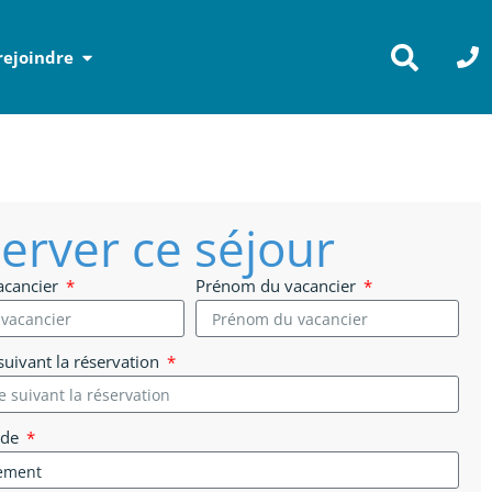
rejoindre
erver ce séjour
acancier
Prénom du vacancier
uivant la réservation
 de