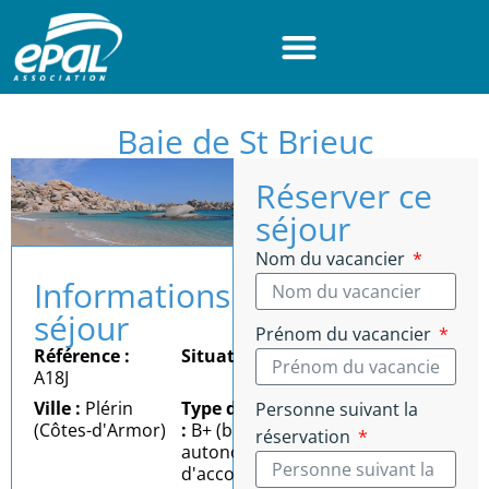
Panneau de gestion des cookies
Baie de St Brieuc
Réserver ce
séjour
Nom du vacancier
Informations
séjour
Prénom du vacancier
Référence :
Situation :
Mer
A18J
Ville :
Plérin
Type d'autonomie
Personne suivant la
(Côtes-d'Armor)
:
B+ (bonne
réservation
autonomie = besoin
d'accompagnement