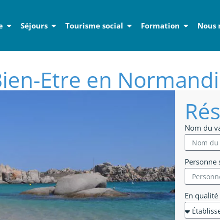
e
Séjours
Tourisme social
Formation
Nous 
ien-Etre en Normand
Rés
Nom du v
Personne s
En qualité