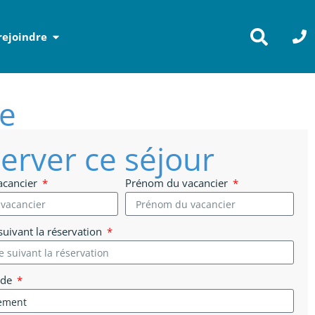
rejoindre
ie
erver ce séjour
acancier
Prénom du vacancier
uivant la réservation
 de