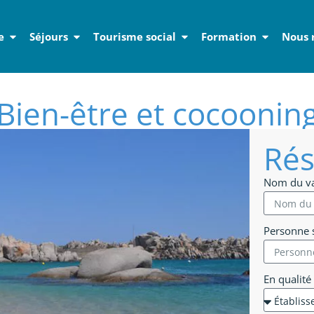
e
Séjours
Tourisme social
Formation
Nous 
Bien-être et cocoonin
Rés
Nom du v
Personne s
En qualité