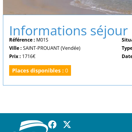
Informations séjour
Référence :
M01S
Situ
Ville :
SAINT-PROUANT (Vendée)
Typ
Prix :
1716€
Date
Places disponibles :
0