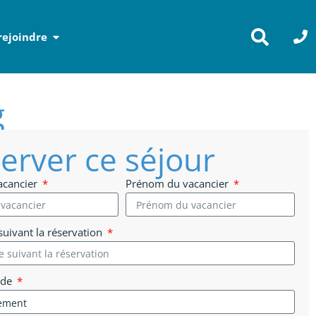
rejoindre
g
erver ce séjour
acancier
Prénom du vacancier
uivant la réservation
 de