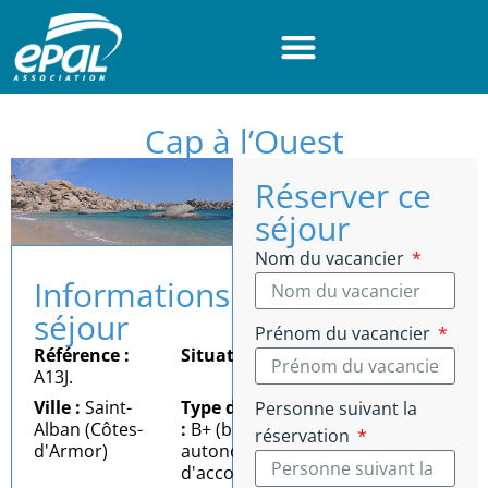
Panneau de gestion des cookies
Cap à l’Ouest
Réserver ce
séjour
Nom du vacancier
Informations
séjour
Prénom du vacancier
Référence :
Situation :
Mer
A13J.
Ville :
Saint-
Type d'autonomie
Personne suivant la
Alban (Côtes-
:
B+ (bonne
réservation
d'Armor)
autonomie = besoin
d'accompagnement