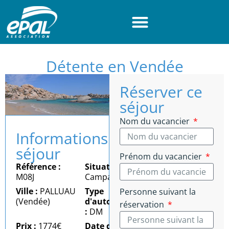
Panneau de gestion des cookies
Détente en Vendée
Réserver ce
séjour
Nom du vacancier
Informations
séjour
Prénom du vacancier
Référence :
Situation :
M08J
Campagne
Ville :
PALLUAU
Type
Personne suivant la
(Vendée)
d'autonomie
réservation
:
DM
Prix :
1774€
Date du