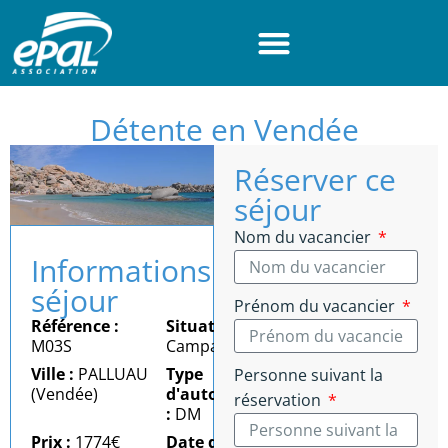
Panneau de gestion des cookies
Détente en Vendée
Réserver ce
séjour
Nom du vacancier
Informations
séjour
Prénom du vacancier
Référence :
Situation :
M03S
Campagne
Ville :
PALLUAU
Type
Personne suivant la
(Vendée)
d'autonomie
réservation
:
DM
Prix :
1774€
Date du