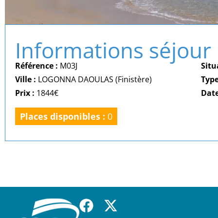
Informations séjour
Référence :
M03J
Situ
Ville :
LOGONNA DAOULAS (Finistère)
Typ
Prix :
1844€
Date
Places disponibles :
0