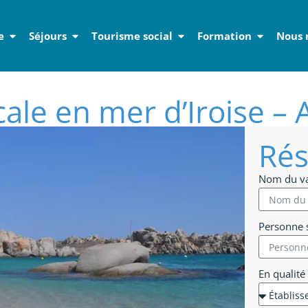
e
Séjours
Tourisme social
Formation
Nous 
cale en mer d’Iroise – 
Rés
Nom du v
Personne s
En qualité