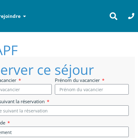
rejoindre
APF
erver ce séjour
acancier
Prénom du vacancier
uivant la réservation
 de