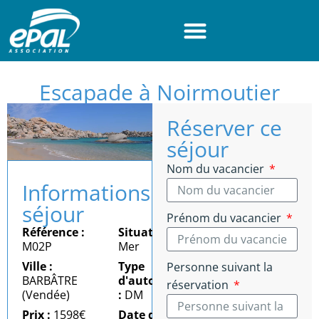
Panneau de gestion des cookies
Escapade à Noirmoutier
Réserver ce
séjour
Nom du vacancier
Informations
séjour
Prénom du vacancier
Référence :
Situation :
M02P
Mer
Ville :
Type
Personne suivant la
BARBÂTRE
d'autonomie
réservation
(Vendée)
:
DM
Prix :
1598€
Date du