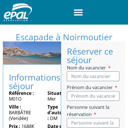
Panneau de gestion des cookies
Escapade à Noirmoutier
Réserver ce
séjour
Nom du vacancier
Informations
séjour
Prénom du vacancier
Référence :
Situation :
M01O
Mer
Ville :
Type
Personne suivant la
BARBÂTRE
d'autonomie
réservation
(Vendée)
:
DM
Prix :
1688€
Date du