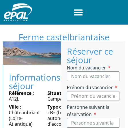
Panneau de gestion des cookies
Ferme castelbriantaise
Réserver ce
séjour
Nom du vacancier
Informations
séjour
Prénom du vacancier
Référence :
Situation :
A12J.
Campagne
Ville :
Type d'autonomie
Personne suivant la
Châteaubriant
:
B+ (bonne
réservation
(Loire-
autonomie = besoin
Atlantique)
d'accompagnement