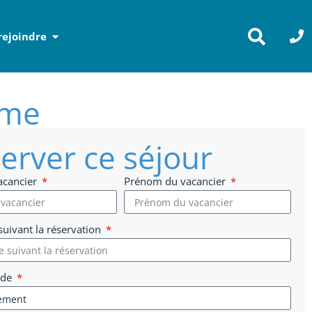
rejoindre
ame
erver ce séjour
acancier
Prénom du vacancier
uivant la réservation
 de