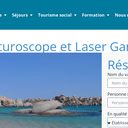
e
Séjours
Tourisme social
Formation
Nous 
turoscope et Laser G
Rés
Nom du v
Personne s
En qualité