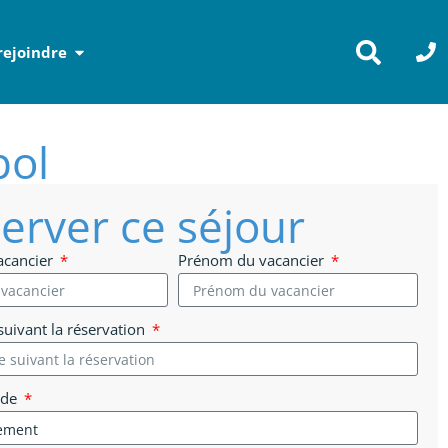
rejoindre
pol
erver ce séjour
acancier
Prénom du vacancier
uivant la réservation
 de