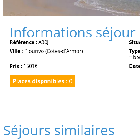
Informations séjour
Référence :
A30J.
Situ
Ville :
Plourivo (Côtes-d'Armor)
Typ
= be
Prix :
1501€
Date
Places disponibles :
0
Séjours similaires