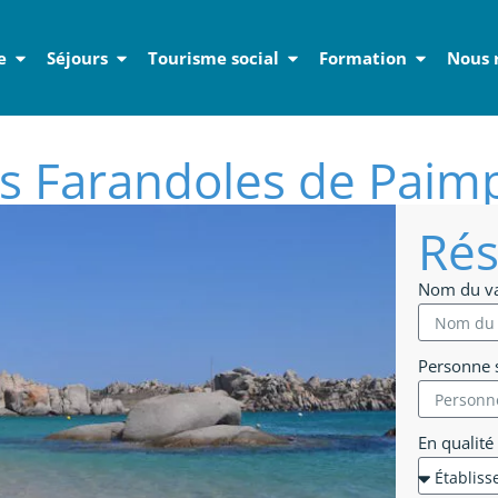
e
Séjours
Tourisme social
Formation
Nous 
s Farandoles de Paim
Rés
Nom du v
Personne s
En qualité