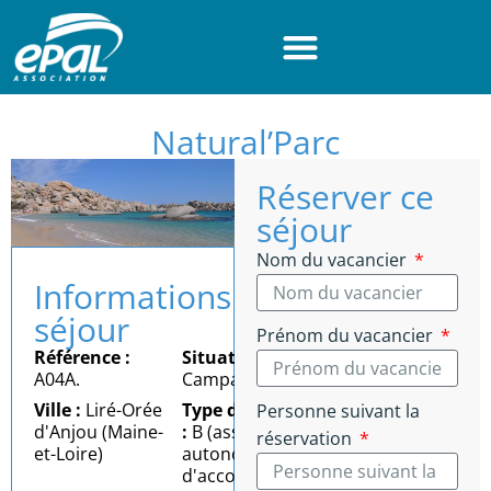
Panneau de gestion des cookies
Natural’Parc
Réserver ce
séjour
Nom du vacancier
Informations
séjour
Prénom du vacancier
Référence :
Situation :
A04A.
Campagne
Ville :
Liré-Orée
Type d'autonomie
Personne suivant la
d'Anjou (Maine-
:
B (assez bonne
réservation
et-Loire)
autonomie = besoin
d'accompagnement