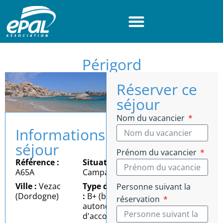
Panneau de gestion des cookies
Périgord
Réserver ce
séjour
Nom du vacancier
Informations
séjour
Prénom du vacancier
Référence :
Situation :
A65A
Campagne
Ville :
Vezac
Type d'autonomie
Personne suivant la
(Dordogne)
:
B+ (bonne
réservation
autonomie = besoin
d'accompagnement