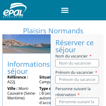
Panneau de gestion des cookies
Plaisirs Normands
Réserver ce
séjour
Nom du vacancier
Informations
séjour
Prénom du vacancier
Référence :
Situation :
A22J.
Campagne
Ville :
Mont-
Type d'autonomie
Personne suivant la
Cauvaire (Seine-
:
B (assez bonne
réservation
Maritime)
autonomie = besoin
d'accompagnement