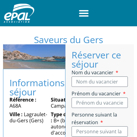
Panneau de gestion des cookies
Saveurs du Gers
Réserver ce
séjour
Nom du vacancier
Informations
séjour
Prénom du vacancier
Référence :
Situation :
A68A
Campagne
Ville :
Lagraulet-
Type d'autonomie
Personne suivant la
du-Gers (Gers)
:
B+ (bonne
réservation
autonomie = besoin
d'accompagnement