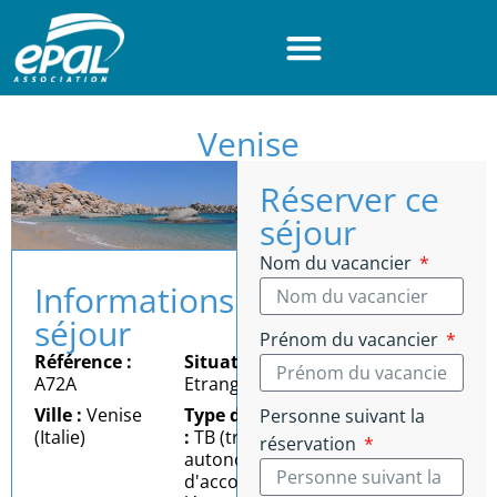
Panneau de gestion des cookies
Venise
Réserver ce
séjour
Nom du vacancier
Informations
séjour
Prénom du vacancier
Référence :
Situation :
A72A
Etranger
Ville :
Venise
Type d'autonomie
Personne suivant la
(Italie)
:
TB (très bonne
réservation
autonomie = besoin
d'accompagnement