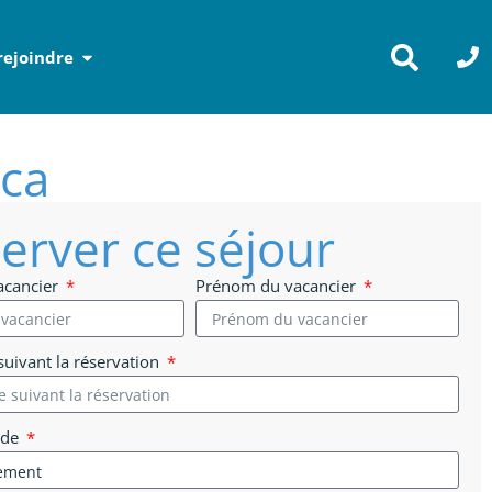
rejoindre
ica
erver ce séjour
acancier
Prénom du vacancier
uivant la réservation
 de