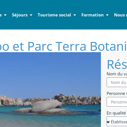
e
Séjours
Tourisme social
Formation
Nous 
o et Parc Terra Botan
Rés
Nom du v
Personne s
En qualité