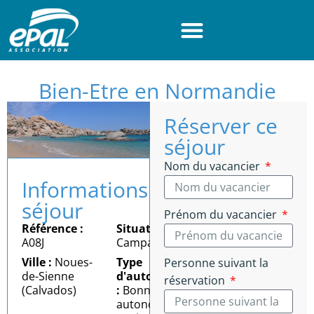
Panneau de gestion des cookies
Bien-Etre en Normandie
Réserver ce
séjour
Nom du vacancier
Informations
séjour
Prénom du vacancier
Référence :
Situation :
A08J
Campagne
Ville :
Noues-
Type
Personne suivant la
de-Sienne
d'autonomie
réservation
(Calvados)
:
Bonne
autonomie