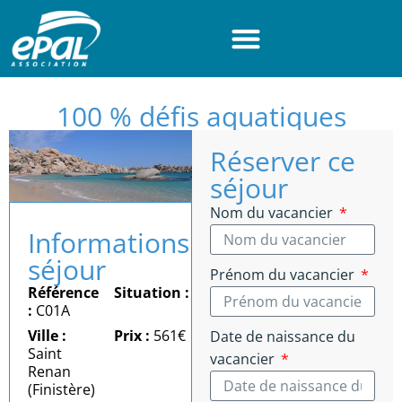
Panneau de gestion des cookies
100 % défis aquatiques
Réserver ce
séjour
Nom du vacancier
Informations
séjour
Prénom du vacancier
Référence
Situation :
Mer
:
C01A
Ville :
Prix :
561€
Date de naissance du
Saint
vacancier
Renan
(Finistère)