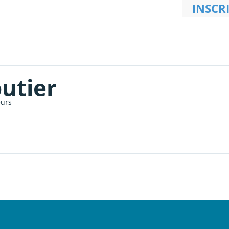
INSCR
utier
eurs