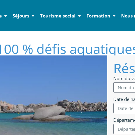
e
Séjours
Tourisme social
Formation
Nous 
100 % défis aquatique
Rés
Nom du v
Date de n
Départeme