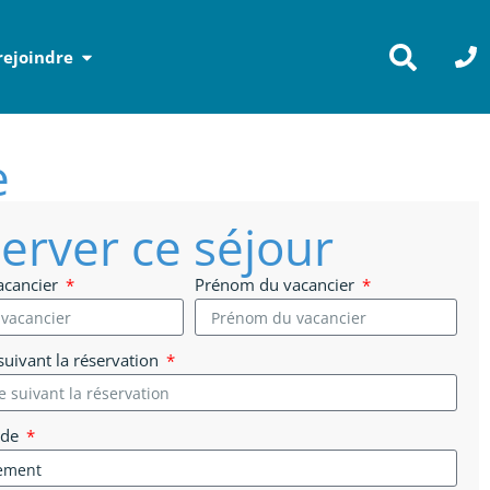
rejoindre
e
erver ce séjour
acancier
Prénom du vacancier
uivant la réservation
 de