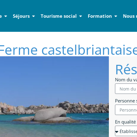
e
Séjours
Tourisme social
Formation
Nous 
Ferme castelbriantais
Rés
Nom du v
Personne s
En qualité