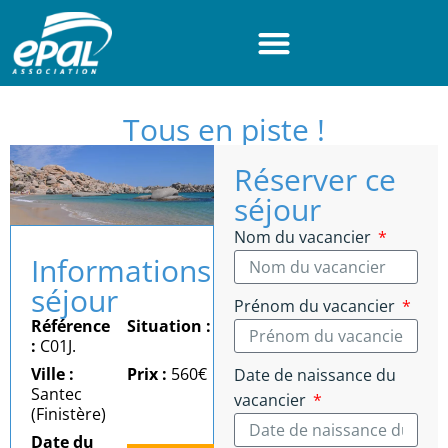
Panneau de gestion des cookies
Tous en piste !
Réserver ce
séjour
Nom du vacancier
Informations
séjour
Prénom du vacancier
Référence
Situation :
Mer
:
C01J.
Ville :
Prix :
560€
Date de naissance du
Santec
vacancier
(Finistère)
Date du